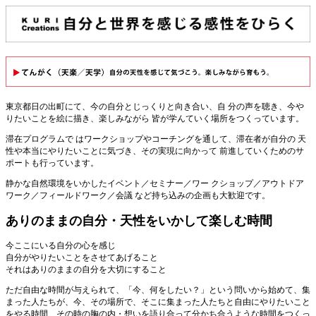
東京都日の出町にて、今の自分とじっくりと向き合い、自 分の声を聴き、今や
りたいことを絵に描き、楽しみながら 皆が学んていく場所をつくっています。
滞在プログラムで はワークショップやコーチングを通して、滞在者が自分の 天
性や本当にやりたいことに気づき、その実現に向かって 前進していくためのサ
ポートも行っています。
静かな自然環境をいかしたイベント／セミナー／ワー クショップ／アウトドア
ワーク／フィールドワーク／会議 など持ち込みの企画も大歓迎です。
ありのままの自分・天性をいかして楽しむ時間
今ここにいる自分の心を感じ
自分がやりたいことをさせてあげること
それはありのままの自分を大切にすること
ただ自由な時間が与えられて、「今、何をしたい？」という問いから始めて、集
まった人たちが、今、その場所で、そこに集まった人たちと自由にやりたいこと
をやる時間、その時の胸の内・想いを語り合って分かち合うような時間をつくっ