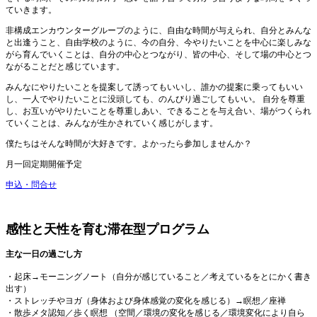
ていきます。
非構成エンカウンターグループのように、自由な時間が与えられ、自分とみんな
と出逢うこと、自由学校のように、今の自分、今やりたいことを中心に楽しみな
がら育んでいくことは、自分の中心とつながり、皆の中心、そして場の中心とつ
ながることだと感じています。
みんなにやりたいことを提案して誘ってもいいし、誰かの提案に乗ってもいい
し、一人でやりたいことに没頭しても、のんびり過ごしてもいい。 自分を尊重
し、お互いがやりたいことを尊重しあい、できることを与え合い、場がつくられ
ていくことは、みんなが生かされていく感じがします。
僕たちはそんな時間が大好きです。よかったら参加しませんか？
月一回定期開催予定
申込・問合せ
感性と天性を育む滞在型プログラム
主な一日の過ごし方
・起床→モーニングノート（自分が感じていること／考えているをとにかく書き
出す）
・ストレッチやヨガ（身体および身体感覚の変化を感じる）→瞑想／座禅
・散歩メタ認知／歩く瞑想 （空間／環境の変化を感じる／環境変化により自ら