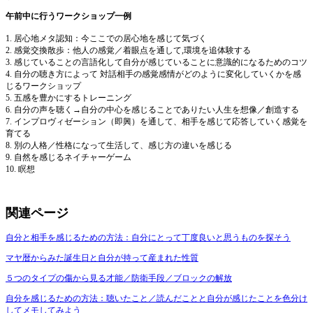
午前中に行うワークショップ一例
1. 居心地メタ認知：今ここでの居心地を感じて気づく
2. 感覚交換散歩：他人の感覚／着眼点を通して,環境を追体験する
3. 感じていることの言語化して自分が感じていることに意識的になるためのコツ
4. 自分の聴き方によって 対話相手の感覚感情がどのように変化していくかを感
じるワークショップ
5. 五感を豊かにするトレーニング
6. 自分の声を聴く→自分の中心を感じることでありたい人生を想像／創造する
7. インプロヴィゼーション（即興）を通して、相手を感じて応答していく感覚を
育てる
8. 別の人格／性格になって生活して、感じ方の違いを感じる
9. 自然を感じるネイチャーゲーム
10. 瞑想
関連ページ
自分と相手を感じるための方法：自分にとって丁度良いと思うものを探そう
マヤ暦からみた誕生日と自分が持って産まれた性質
５つのタイプの傷から見る才能／防衛手段／ブロックの解放
自分を感じるための方法：聴いたこと／読んだことと自分が感じたことを色分け
してメモしてみよう