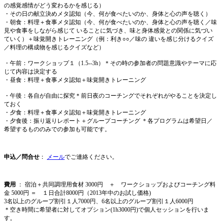
の感覚感情がどう変わるかを感じる）
・その日の献立決めメタ認知（今、何が食べたいのか、身体と心の声を聴く）
・朝食：料理＋食事メタ認知（今、何が食べたいのか、身体と心の声を聴く／味
見や食事をしながら感じて いることに気づき、味と身体感覚との関係に気づい
ていく）＋味覚開きトレーニング（例：利き○○／味の 違いを感じ分けるクイズ
／料理の構成物を感じるクイズなど）
・午前：ワークショップ１（1.5--3h）＊その時の参加者の問題意識やテーマに応
じて内容は決定する
・昼食：料理＋食事メタ認知＋味覚開きトレーニング
・午後：各自が自由に探究＊前日夜のコーチングでそれぞれがやることを決定し
ておく
・夕食：料理＋食事メタ認知＋味覚開きトレーニング
・夕食後：振り返りレポート＋グループコーチング ＊各プログラムは希望日／
希望するもののみでの参加も可能です。
申込／問合せ
：
メール
でご連絡ください。
費用
： 宿泊＋共同調理用食材 3000円 ＋ ワークショップおよびコーチング料
金 5000円 ＝ １日合計8000円（2013年中のお試し価格)
3名以上のグループ割引１人7000円、6名以上のグループ割引１人6000円
＊空き時間に希望者に対してオプション(1h3000円)で個人セッションを行いま
す。